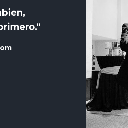
mbien,
primero."
com