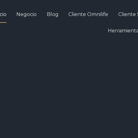
icio
Negocio
Blog
Cliente Omnilife
Cliente
Herramient